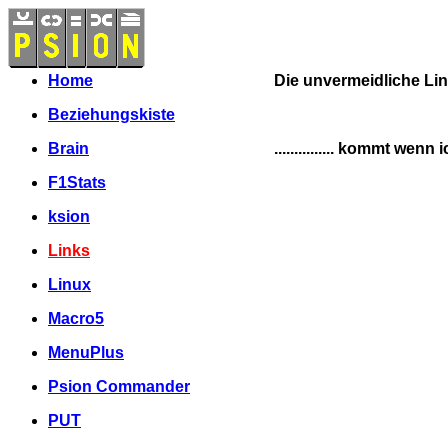
Home
Die unvermeidliche L
Beziehungskiste
Brain
............... kommt wen
F1Stats
ksion
Links
Linux
Macro5
MenuPlus
Psion Commander
PUT